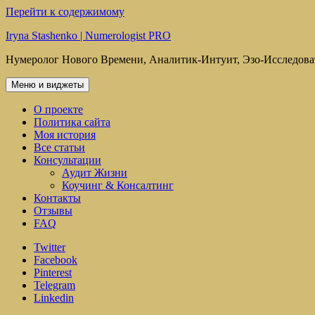
Перейти к содержимому
Iryna Stashenko | Numerologist PRO
Нумеролог Нового Времени, Аналитик-Интуит, Эзо-Исследова
Меню и виджеты
О проекте
Политика сайта
Моя история
Все статьи
Консультации
Аудит Жизни
Коучинг & Консалтинг
Контакты
Отзывы
FAQ
Twitter
Facebook
Pinterest
Telegram
Linkedin