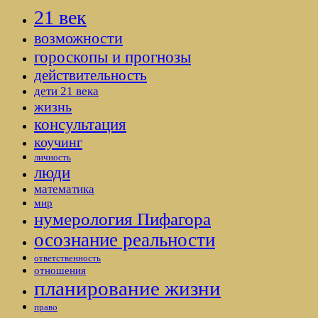
21 век
возможности
гороскопы и прогнозы
действительность
дети 21 века
жизнь
консультация
коучинг
личность
люди
математика
мир
нумерология Пифагора
осознание реальности
ответственность
отношения
планирование жизни
право