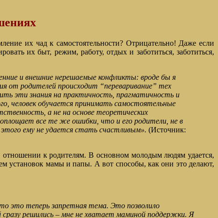
ошениях
емление их чад к самостоятельности? Отрицательно! Даже если
овать их быт, режим, работу, отдых и заботиться, заботиться,
енние и внешние нерешаемые конфликты: вроде бы я
ления от родителей происходит “переваривание” тех
рить эти знания на практичность, прагматичность и
того, человек обучается принимать самостоятельные
тственность, а не на основе теоретических
оплощает все те же ошибки, что и его родители, не в
а этого ему не удается стать счастливым».
(Источник:
в отношении к родителям. В основном молодым людям удается,
м установок мамы и папы. А вот способы, как они это делают,
то это теперь запретная тема. Это позволило
й сразу решились – мне не хватает маминой поддержки. Я