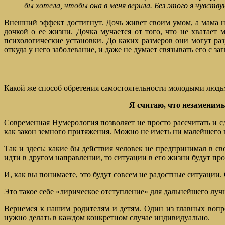
бы хотела, чтобы она в меня верила. Без этого я чувств
Внешний эффект достигнут. Дочь живет своим умом, а мама не
дочкой о ее жизни. Дочка мучается от того, что не хватае
психологические установки. До каких размеров они могут раз
откуда у него заболевание, и даже не думает связывать его с 
Какой же способ обретения самостоятельности молодыми людьм
Я считаю, что незаменим
Современная Нумерология позволяет не просто рассчитать и сд
как закон земного притяжения. Можно не иметь ни малейшего п
Так и здесь: какие бы действия человек не предпринимал в с
идти в другом направлении, то ситуации в его жизни будут про
И, как вы понимаете, это будут совсем не радостные ситуации. 
Это такое себе «лирическое отступление» для дальнейшего лу
Вернемся к нашим родителям и детям. Один из главных вопро
нужно делать в каждом конкретном случае индивидуально.