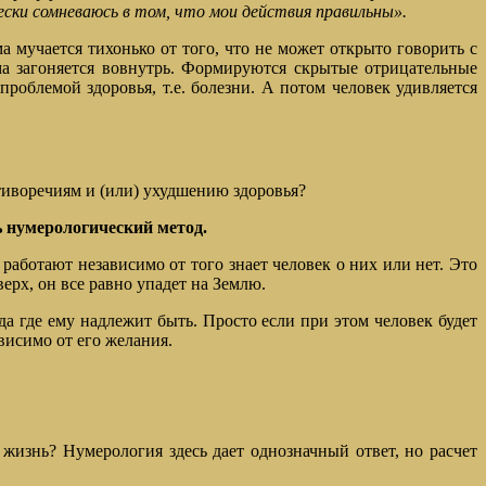
чески сомневаюсь в том, что мои действия правильны».
 мучается тихонько от того, что не может открыто говорить с
ма загоняется вовнутрь. Формируются скрытые отрицательные
роблемой здоровья, т.е. болезни. А потом человек удивляется
тиворечиям и (или) ухудшению здоровья?
 нумерологический метод.
работают независимо от того знает человек о них или нет. Это
ерх, он все равно упадет на Землю.
а где ему надлежит быть. Просто если при этом человек будет
висимо от его желания.
жизнь? Нумерология здесь дает однозначный ответ, но расчет