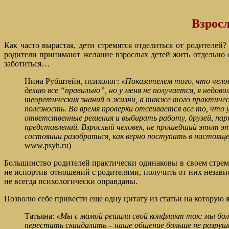
Взросл
Как часто вырастая, дети стремятся отделиться от родителей
родители принимают желание взрослых детей жить отдельно от 
заботиться…
Нина Рубштейн, психолог:
«Показателем того, что чело
делаю все “правильно”, но у меня не получается, я недов
теоретических знаний о жизни, а также того практичес
полезность. Во время проверки отсеивается все то, что
ответственные решения и выбирать работу, друзей, парт
представлений. Взрослый человек, не прошедший этот эт
состоянии разобраться, как верно поступать в настояще
www.psyh.ru)
Большинство родителей практически одинаковы в своем стрем
не испортив отношений с родителями, получить от них незави
не всегда психологически оправданы.
Позволю себе привести еще одну цитату из статьи на которую я
Татьяна:
«Мы с мамой решили свой конфликт так: мы бо
перестать скандалить – наше общение больше не разруши