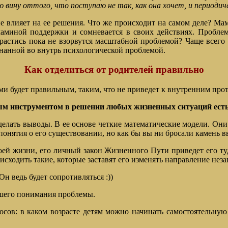
ую вину оттого, что поступаю не так, как она хочет, и периоди
 влияет на ее решения. Что же происходит на самом деле? Мама
т маминой поддержки и сомневается в своих действиях. Пробле
растись пока не взорвутся масштабной проблемой? Чаще всего п
загнанной во внутрь психологической проблемой.
Как отделиться от родителей правильно
и будет правильным, таким, что не приведет к внутренним про
ым инструментом в решении любых жизненных ситуаций есть
елать выводы. В ее основе четкие математические модели. Они 
онятия о его существовании, но как бы вы ни бросали камень вв
воей жизни, его личный закон Жизненного Пути приведет его туд
исходить такие, которые заставят его изменять направление неза
Он ведь будет сопротивляться :))
чшего понимания проблемы.
сов: в каком возрасте детям можно начинать самостоятельную 