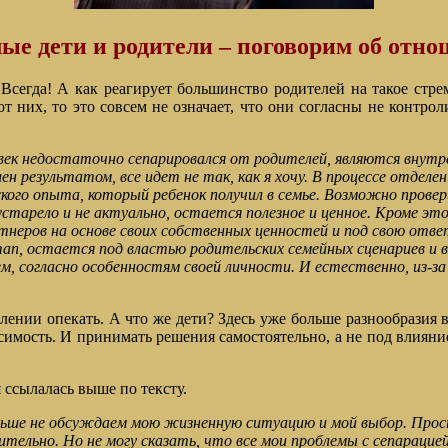
ые дети и родители – поговорим об отн
? Всегда! А как реагирует большинство родителей на такое стр
них, то это совсем не означает, что они согласны не контролир
век недостаточно сепарировался от родителей, являются внутр
олен результатом, все идет не так, как я хочу. В процессе отде
кого опыта, который ребенок получил в семье. Возможно прове
 устарело и не актуально, остается полезное и ценное. Кроме э
неров на основе своих собственных ценностей и под свою отве
ап, остается под властью родительских семейных сценариев и в
м, согласно особенностям своей личности. И естественно, из-з
лении опекать. А что же дети? Здесь уже больше разнообразия 
симость. И принимать решения самостоятельно, а не под влияние
 ссылалась выше по тексту.
льше не обсуждаем мою жизненную ситуацию и мой выбор. Прос
тельно. Но не могу сказать, что все мои проблемы с сепарацие