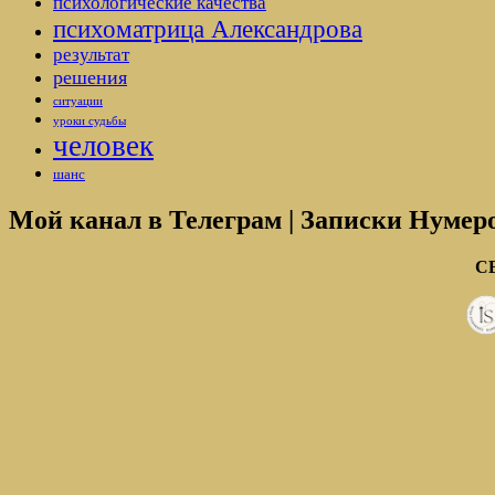
психологические качества
психоматрица Александрова
результат
решения
ситуации
уроки судьбы
человек
шанс
Мой канал в Телеграм | Записки Нумер
С