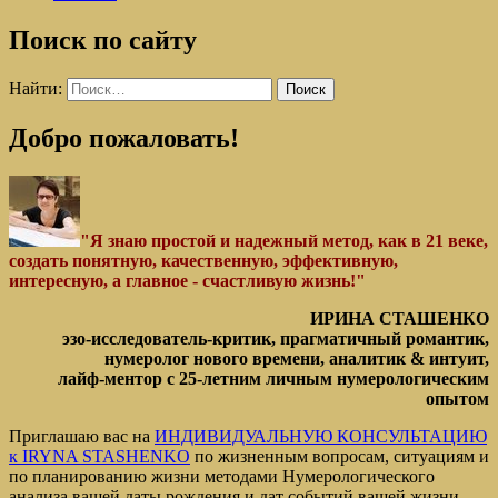
Поиск по сайту
Найти:
Добро пожаловать!
"Я знаю простой и надежный метод, как в 21 веке,
создать понятную, качественную, эффективную,
интересную, а главное - счастливую жизнь!"
ИРИНА СТАШЕНКО
эзо-исследователь-критик, прагматичный романтик,
нумеролог нового времени, аналитик & интуит,
лайф-ментор с 25-летним личным нумерологическим
опытом
Приглашаю вас на
ИНДИВИДУАЛЬНУЮ КОНСУЛЬТАЦИЮ
к IRYNA STASHENKO
по жизненным вопросам, ситуациям и
по планированию жизни методами Нумерологического
анализа вашей даты рождения и дат событий вашей жизни.