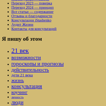
Переход 2023 — поверка
Переход 2024 — принцип
Все статьи — содержание
Отзывы и благодарности
Консультации iStashenko
Аудит Жизни
Контакты для консультаций
Я пишу об этом
21 век
возможности
гороскопы и прогнозы
действительность
дети 21 века
жизнь
консультация
коучинг
личность
люди