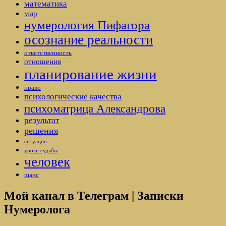
математика
мир
нумерология Пифагора
осознание реальности
ответственность
отношения
планирование жизни
право
психологические качества
психоматрица Александрова
результат
решения
ситуации
уроки судьбы
человек
шанс
Мой канал в Телеграм | Записки
Нумеролога