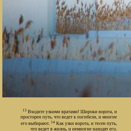
13
Входите узкими вратами! Широки ворота, и
просторен путь, что ведет к погибели, и многие
14
его выбирают.
Как
узки ворота, и тесен путь,
что ведет в жизнь, и немногие находят его.