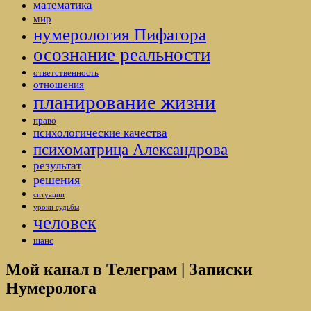
математика
мир
нумерология Пифагора
осознание реальности
ответственность
отношения
планирование жизни
право
психологические качества
психоматрица Александрова
результат
решения
ситуации
уроки судьбы
человек
шанс
Мой канал в Телеграм | Записки
Нумеролога