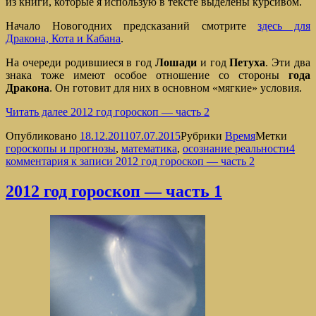
из книги, которые я использую в тексте выделены курсивом.
Начало Новогодних предсказаний смотрите
здесь для
Дракона, Кота и Кабана
.
На очереди родившиеся в год
Лошади
и год
Петуха
. Эти два
знака тоже имеют особое отношение со стороны
года
Дракона
. Он готовит для них в основном «мягкие» условия.
Читать далее
2012 год гороскоп — часть 2
Опубликовано
18.12.2011
07.07.2015
Рубрики
Время
Метки
гороскопы и прогнозы
,
математика
,
осознание реальности
4
комментария
к записи 2012 год гороскоп — часть 2
2012 год гороскоп — часть 1