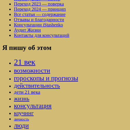
Переход 2023 — поверка
Переход 2024 — принцип
Все статьи — содержание
Отзывы и благодарности
Консультации iStashenko
Аудит Жизни
Контакты для консультаций
Я пишу об этом
21 век
возможности
гороскопы и прогнозы
действительность
дети 21 века
жизнь
консультация
коучинг
личность
люди