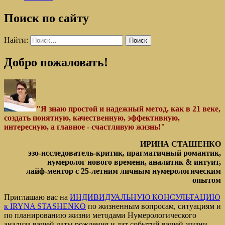
Поиск по сайту
Найти:
Добро пожаловать!
"Я знаю простой и надежный метод, как в 21 веке,
создать понятную, качественную, эффективную,
интересную, а главное - счастливую жизнь!"
ИРИНА СТАШЕНКО
эзо-исследователь-критик, прагматичный романтик,
нумеролог нового времени, аналитик & интуит,
лайф-ментор с 25-летним личным нумерологическим
опытом
Приглашаю вас на
ИНДИВИДУАЛЬНУЮ КОНСУЛЬТАЦИЮ
к IRYNA STASHENKO
по жизненным вопросам, ситуациям и
по планированию жизни методами Нумерологического
анализа вашей даты рождения и дат событий вашей жизни.