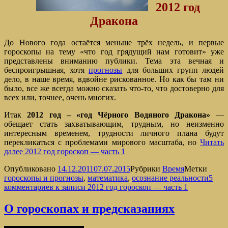
2012 год
Дракона
До Нового года остаётся меньше трёх недель, и первые
гороскопы на тему «что год грядущий нам готовит» уже
представлены вниманию публики. Тема эта вечная и
беспроигрышная, хотя
прогнозы
для больших групп людей
дело, в наше время, вдвойне рискованное. Но как бы там ни
было, все же всегда можно сказать что-то, что достоверно для
всех или, точнее, очень многих.
Итак
2012 год – «год
Чёрного Водяного Дракона»
—
обещает стать захватывающим, трудным, но неизменно
интересным временем, трудности личного плана будут
перекликаться с проблемами мирового масштаба, но
Читать
далее
2012 год гороскоп — часть 1
Опубликовано
14.12.2011
07.07.2015
Рубрики
Время
Метки
гороскопы и прогнозы
,
математика
,
осознание реальности
5
комментариев
к записи 2012 год гороскоп — часть 1
О гороскопах и предсказаниях