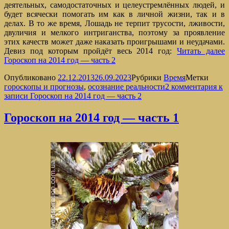
деятельных, самодостаточных и целеустремлённых людей, и
будет всячески помогать им как в личной жизни, так и в
делах. В то же время, Лошадь не терпит трусости, лживости,
двуличия и мелкого интриганства, поэтому за проявление
этих качеств может даже наказать проигрышами и неудачами.
Девиз под которым пройдёт весь 2014 год:
Читать далее
Гороскоп на 2014 год — часть 2
Опубликовано
22.12.2013
26.09.2023
Рубрики
Время
Метки
гороскопы и прогнозы
,
осознание реальности
2 комментария
к
записи Гороскоп на 2014 год — часть 2
Гороскоп на 2014 год — часть 1