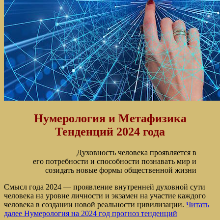
Нумерология и Метафизика
Тенденций 2024 года
Духовность человека проявляется
в
его
потребности и способности познавать мир
и
созидать новые формы общественной жизни
Смысл года 2024 — проявление внутренней духовной сути
человека на уровне личности и экзамен на участие каждого
человека в создании новой реальности цивилизации.
Читать
далее
Нумерология на 2024 год прогноз тенденций