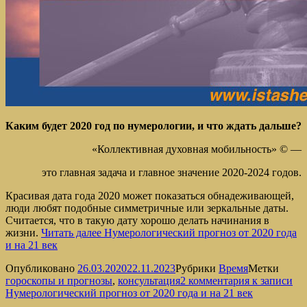
Каким будет 2020 год по нумерологии, и что ждать дальше?
«Коллективная духовная мобильность» © —
это главная задача и главное значение 2020-2024 годов.
Красивая дата года 2020 может показаться обнадеживающей,
люди любят подобные симметричные или зеркальные даты.
Считается, что в такую дату хорошо делать начинания в
жизни.
Читать далее
Нумерологический прогноз от 2020 года
и на 21 век
Опубликовано
26.03.2020
22.11.2023
Рубрики
Время
Метки
гороскопы и прогнозы
,
консультация
2 комментария
к записи
Нумерологический прогноз от 2020 года и на 21 век