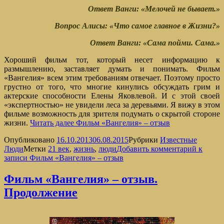
Ответ Ванги: «Мелочей не бывает.»
Вопрос Алисы: «Что самое главное в Жизни?»
Ответ Ванги: «Сама пойми. Сама.»
Хороший фильм тот, который несет информацию к
размышлению, заставляет думать и понимать. Фильм
«Вангелия» всем этим требованиям отвечает. Поэтому просто
грустно от того, что многие кинулись обсуждать грим и
актерские способности Елены Яковлевой. И с этой своей
«экспертностью» не увидели леса за деревьями. Я вижу в этом
фильме возможность для зрителя подумать о скрытой стороне
жизни.
Читать далее
Фильм «Вангелия» – отзыв
Опубликовано
16.10.2013
06.08.2015
Рубрики
Известные
Люди
Метки
21 век
,
жизнь
,
люди
Добавить комментарий
к
записи Фильм «Вангелия» – отзыв
Фильм «Вангелия» – отзыв.
Продолжение