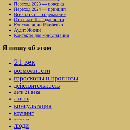
Переход 2023 — поверка
Переход 2024 — принцип
Все статьи — содержание
Отзывы и благодарности
Консультации iStashenko
Аудит Жизни
Контакты для консультаций
Я пишу об этом
21 век
возможности
гороскопы и прогнозы
действительность
дети 21 века
жизнь
консультация
коучинг
личность
люди