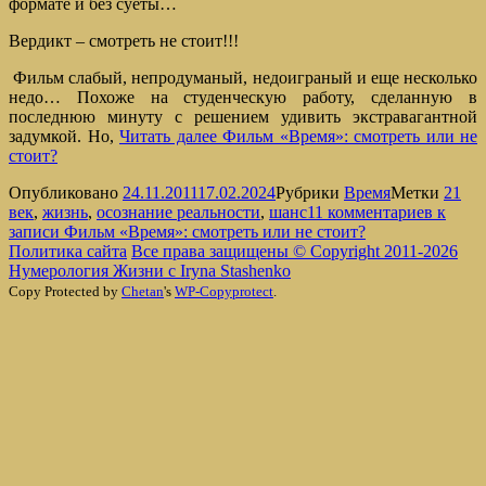
формате и без суеты…
Вердикт – смотреть не стоит!!!
Фильм слабый, непродуманый, недоиграный и еще несколько
недо… Похоже на студенческую работу, сделанную в
последнюю минуту c решением удивить экстравагантной
задумкой. Но,
Читать далее
Фильм «Время»: смотреть или не
стоит?
Опубликовано
24.11.2011
17.02.2024
Рубрики
Время
Метки
21
век
,
жизнь
,
осознание реальности
,
шанс
11 комментариев
к
записи Фильм «Время»: смотреть или не стоит?
Политика сайта
Все права защищены © Copyright 2011-2026
Нумерология Жизни с Iryna Stashenko
Copy Protected by
Chetan
's
WP-Copyprotect
.