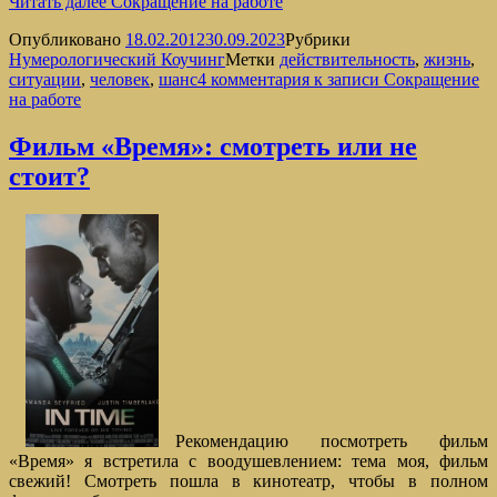
Читать далее
Сокращение на работе
Опубликовано
18.02.2012
30.09.2023
Рубрики
Нумерологический Коучинг
Метки
действительность
,
жизнь
,
ситуации
,
человек
,
шанс
4 комментария
к записи Сокращение
на работе
Фильм «Время»: смотреть или не
стоит?
Рекомендацию посмотреть фильм
«Время» я встретила с воодушевлением: тема моя, фильм
свежий! Смотреть пошла в кинотеатр, чтобы в полном