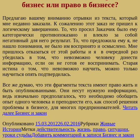
бизнес или право в бизнесе?
Предлагаю вашему вниманию отрывки из текста, который
мне недавно заказали. К сожалению этот заказ не пришел к
логическому завершению. То, что просил Заказчик было ему
категорически противопоказано и влекло за собой
негативный для него результат. То, что предложила ему я, не
нашло понимания, не было им воспринято и осмыслено. Мне
пришлось отказаться от этой работы и я в очередной раз
убедилась в том, что невозможно человеку донести
информацию, если он не готов ее воспринимать. Старая
истина о том, что невозможно научить, можно только
научиться опять подтвердилась.
Все же думаю, что эти фрагменты текста имеют право жить и
быть опубликованными. Они несут нужную информацию,
ведь изначально предполагалось, что необходимо обобщить
опыт одного человека и преподнести его, как способ решения
проблемы в бизнесе, для многих предпринимателей.
Читать
далее
Бизнес и закон
Опубликовано
15.03.2012
26.02.2016
Рубрики
Живые
Истории
Метки
действительность
,
жизнь
,
право
,
ситуации
,
уроки судьбы
Добавить комментарий
к записи Бизнес и закон