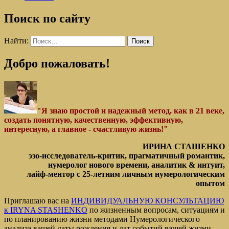
Поиск по сайту
Найти:
Добро пожаловать!
"Я знаю простой и надежный метод, как в 21 веке,
создать понятную, качественную, эффективную,
интересную, а главное - счастливую жизнь!"
ИРИНА СТАШЕНКО
эзо-исследователь-критик, прагматичный романтик,
нумеролог нового времени, аналитик & интуит,
лайф-ментор с 25-летним личным нумерологическим
опытом
Приглашаю вас на
ИНДИВИДУАЛЬНУЮ КОНСУЛЬТАЦИЮ
к IRYNA STASHENKO
по жизненным вопросам, ситуациям и
по планированию жизни методами Нумерологического
анализа вашей даты рождения и дат событий вашей жизни.