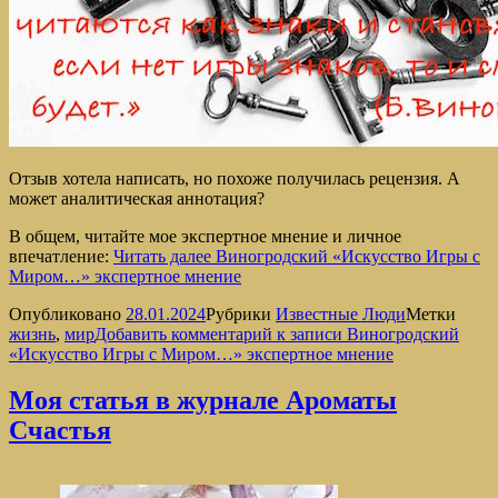
Отзыв хотела написать, но похоже получилась рецензия. А
может аналитическая аннотация?
В общем, читайте мое экспертное мнение и личное
впечатление:
Читать далее
Виногродский «Искусство Игры с
Миром…» экспертное мнение
Опубликовано
28.01.2024
Рубрики
Известные Люди
Метки
жизнь
,
мир
Добавить комментарий
к записи Виногродский
«Искусство Игры с Миром…» экспертное мнение
Моя статья в журнале Ароматы
Счастья