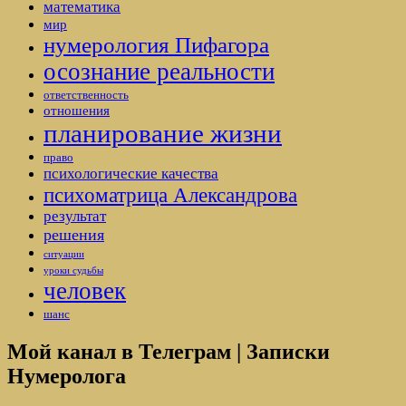
математика
мир
нумерология Пифагора
осознание реальности
ответственность
отношения
планирование жизни
право
психологические качества
психоматрица Александрова
результат
решения
ситуации
уроки судьбы
человек
шанс
Мой канал в Телеграм | Записки
Нумеролога