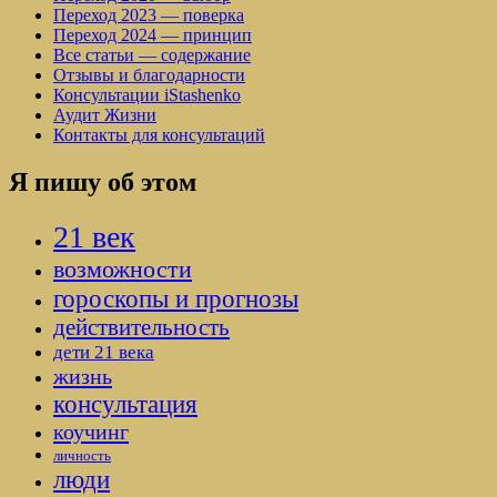
Переход 2023 — поверка
Переход 2024 — принцип
Все статьи — содержание
Отзывы и благодарности
Консультации iStashenko
Аудит Жизни
Контакты для консультаций
Я пишу об этом
21 век
возможности
гороскопы и прогнозы
действительность
дети 21 века
жизнь
консультация
коучинг
личность
люди