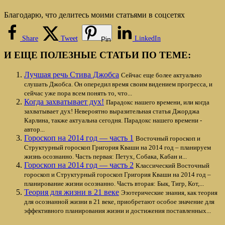
Благодарю, что делитесь моими статьями в соцсетях
Share
Tweet
LinkedIn
Pin
И ЕЩЕ ПОЛЕЗНЫЕ СТАТЬИ ПО ТЕМЕ:
Лучшая речь Стива Джобса
Сейчас еще более актуально
слушать Джобса. Он опередил время своим видением прогресса, и
сейчас уже пора всем понять то, что...
Когда захватывает дух!
Парадокс нашего времени, или когда
захватывает дух! Невероятно выразительная статья Джорджа
Карлина, также актуальна сегодня. Парадокс нашего времени -
автор...
Гороскоп на 2014 год — часть 1
Восточный гороскоп и
Структурный гороскоп Григория Кваши на 2014 год – планируем
жизнь осознанно. Часть первая: Петух, Собака, Кабан и...
Гороскоп на 2014 год — часть 2
Классический Восточный
гороскоп и Структурный гороскоп Григория Кваши на 2014 год –
планирование жизни осознанно. Часть вторая: Бык, Тигр, Кот,...
Теория для жизни в 21 веке
Эзотерические знания, как теория
для осознанной жизни в 21 веке, приобретают особое значение для
эффективного планирования жизни и достижения поставленных...