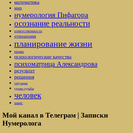
математика
мир
нумерология Пифагора
осознание реальности
ответственность
отношения
планирование жизни
право
психологические качества
психоматрица Александрова
результат
решения
ситуации
уроки судьбы
человек
шанс
Мой канал в Телеграм | Записки
Нумеролога