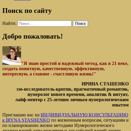
Поиск по сайту
Найти:
Добро пожаловать!
"Я знаю простой и надежный метод, как в 21 веке,
создать понятную, качественную, эффективную,
интересную, а главное - счастливую жизнь!"
ИРИНА СТАШЕНКО
эзо-исследователь-критик, прагматичный романтик,
нумеролог нового времени, аналитик & интуит,
лайф-ментор с 25-летним личным нумерологическим
опытом
Приглашаю вас на
ИНДИВИДУАЛЬНУЮ КОНСУЛЬТАЦИЮ
к IRYNA STASHENKO
по жизненным вопросам, ситуациям и
по планированию жизни методами Нумерологического
анализа вашей даты рождения и дат событий вашей жизни.