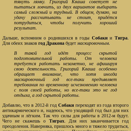
тянуть лямку. Григорий Кваша советует не
пытаться ловчить, из двух вариантов выбирать
самый сложный и трудный. В общем, думаю, на
удачу рассчитывать не стоит, придётся
потрудиться, чтобы получить хороший
результат.
Дальше, вспомним о родившихся в годы
Собаки
и
Тигра
.
Для обеих знаков
год Дракона
будет
маскировочным
.
В такой год идёт процесс скрытой
подготовительной работы. От человека
требуется работать незаметно, не афишируя
свою деятельность. Григорий Кваша особенно
обращает внимание, что хотя иногда
маскировочный год все-таки предъявляет
требования по временному исчезновению человека
с поля своей работы, но все-таки это не год
отдыха, а год скрытой работы.
Добавлю, что в 2012-й год
Собаки
переходят из года второго
антикармического и, надеюсь, что уходящий год был для них
удачным и лёгким. Так что силы для работы в 2012-м будут.
Чего не скажешь о
Тиграх
. Для них заканчивается год
преодоления. Наверняка, пришлось много и тяжело трудиться,