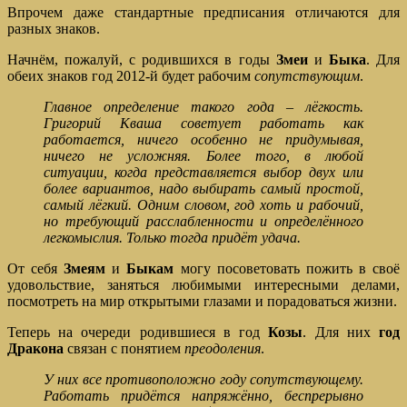
Впрочем даже стандартные предписания отличаются для
разных знаков.
Начнём, пожалуй, с родившихся в годы
Змеи
и
Быка
. Для
обеих знаков год 2012-й будет рабочим
сопутствующим
.
Главное определение такого года – лёгкость.
Григорий Кваша советует работать как
работается, ничего особенно не придумывая,
ничего не усложняя. Более того, в любой
ситуации, когда представляется выбор двух или
более вариантов, надо выбирать самый простой,
самый лёгкий. Одним словом, год хоть и рабочий,
но требующий расслабленности и определённого
легкомыслия. Только тогда придёт удача.
От себя
Змеям
и
Быкам
могу посоветовать пожить в своё
удовольствие, заняться любимыми интересными делами,
посмотреть на мир открытыми глазами и порадоваться жизни.
Теперь на очереди родившиеся в год
Козы
. Для них
год
Дракона
связан с понятием
преодоления
.
У них все противоположно году сопутствующему.
Работать придётся напряжённо, беспрерывно