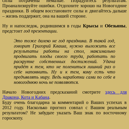
силы потрачены немалые. Порадуйтесь результатам.
Проанализируйте ошибки. Отдохните хорошо на Новогодние
праздники. В общем восстановите силы и двигайтесь дальше
– жизнь поддержит, она на вашей стороне.
Ну и напоследок, родившимся в годы
Крысы
и
Обезьяны
,
предстоит
год презентации
.
Это тоже далеко не год праздника. В такой год,
говорит Григорий Кваша, нужно выложить все
результаты работы на стол, максимально
продвигать плоды своего труда, работать по
раскрутке собственных достижений. Удача
придёт к тем, кто не полениться лишний раз о
себе напомнить. Ну и к тем, кому есть что
предъявлять миру. Ведь наработки сами по себе в
новогоднюю ночь не появляются.
Начало Новогодних предсказаний смотрите
здесь для
Дракона, Кота и Кабана
.
Буду очень благодарна за комментарий о Ваших успехах в
2012 году. Насколько прогноз совпал с Вашим реальным
результатом? Не забудьте указать Ваш знак по восточному
гороскопу.