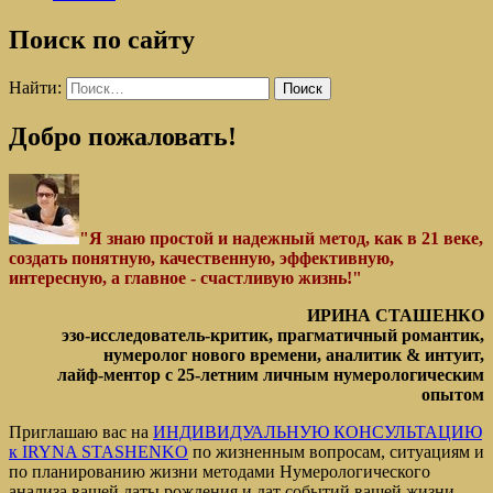
Поиск по сайту
Найти:
Добро пожаловать!
"Я знаю простой и надежный метод, как в 21 веке,
создать понятную, качественную, эффективную,
интересную, а главное - счастливую жизнь!"
ИРИНА СТАШЕНКО
эзо-исследователь-критик, прагматичный романтик,
нумеролог нового времени, аналитик & интуит,
лайф-ментор с 25-летним личным нумерологическим
опытом
Приглашаю вас на
ИНДИВИДУАЛЬНУЮ КОНСУЛЬТАЦИЮ
к IRYNA STASHENKO
по жизненным вопросам, ситуациям и
по планированию жизни методами Нумерологического
анализа вашей даты рождения и дат событий вашей жизни.