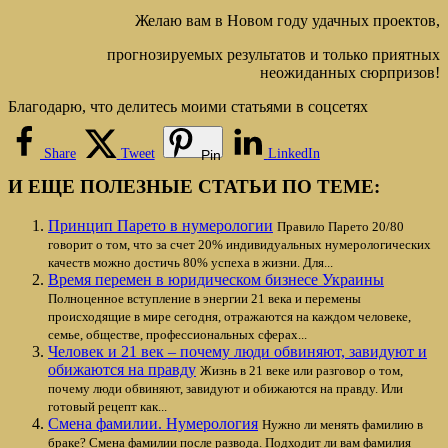
Желаю вам в Новом году удачных проектов,
прогнозируемых результатов и только приятных
неожиданных сюрпризов!
Благодарю, что делитесь моими статьями в соцсетях
Share
Tweet
LinkedIn
Pin
И ЕЩЕ ПОЛЕЗНЫЕ СТАТЬИ ПО ТЕМЕ:
Принцип Парето в нумерологии
Правило Парето 20/80
говорит о том, что за счет 20% индивидуальных нумерологических
качеств можно достичь 80% успеха в жизни. Для...
Время перемен в юридическом бизнесе Украины
Полноценное вступление в энергии 21 века и перемены
происходящие в мире сегодня, отражаются на каждом человеке,
семье, обществе, профессиональных сферах...
Человек и 21 век – почему люди обвиняют, завидуют и
обижаются на правду
Жизнь в 21 веке или разговор о том,
почему люди обвиняют, завидуют и обижаются на правду. Или
готовый рецепт как...
Смена фамилии. Нумерология
Нужно ли менять фамилию в
браке? Смена фамилии после развода. Подходит ли вам фамилия