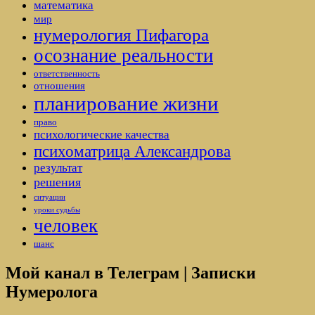
математика
мир
нумерология Пифагора
осознание реальности
ответственность
отношения
планирование жизни
право
психологические качества
психоматрица Александрова
результат
решения
ситуации
уроки судьбы
человек
шанс
Мой канал в Телеграм | Записки
Нумеролога