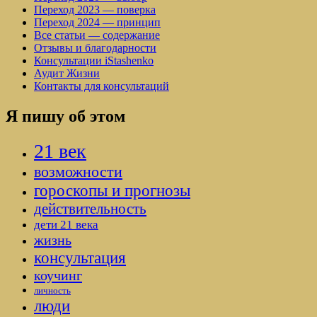
Переход 2023 — поверка
Переход 2024 — принцип
Все статьи — содержание
Отзывы и благодарности
Консультации iStashenko
Аудит Жизни
Контакты для консультаций
Я пишу об этом
21 век
возможности
гороскопы и прогнозы
действительность
дети 21 века
жизнь
консультация
коучинг
личность
люди