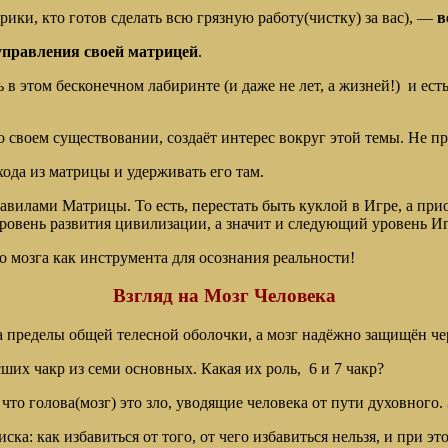
рики, кто готов сделать всю грязную работу(чистку) за вас), —
в
управления своей матрицей
.
 в этом бесконечном лабиринте (и даже не лет, а жизней!) и ест
 своем существовании, создаёт интерес вокруг этой темы. Не про
ода из матрицы и удерживать его там.
вилами Матрицы. То есть, перестать быть куклой в Игре, а прио
овень развития цивилизации, а значит и следующий уровень И
о мозга как инструмента для осознания реальности!
Взгляд на Мозг Человека
за пределы общей телесной оболочки, а мозг надёжно защищён ч
ших чакр из семи основных. Какая их роль, 6 и 7 чакр?
то голова(мозг) это зло, уводящие человека от пути духовного
ка: как избавиться от того, от чего избавиться нельзя, и при 