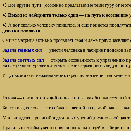
💢 Все другие пути, (особенно предлагаемые теми гуру от эзоте
💢
Выход из лабиринта только один — на путь к осознанию 
💢 А вот сколько человеку пришлось и еще придется проплутать
действительности
.
Сейчас матрица активно проявляет себя и даже прямо заявляет о
Задача темных сил
—
увести человека в лабиринт поисков вых
Задача светлых сил
—
открыть осознанность к управлению пра
на следующий уровень личной трансформации и следующий ур
И тут возникает неожиданное открытие: значение человеческог
Голова — орган отстоящий от всего тела, как бы вынесенный 
Более того, голова — это область шестой и седьмой чакр — выс
Многие адепты религий и духовных учений дружно сообщают, ч
Правильно, чтобы увести поверивших им людей в лабиринт поис