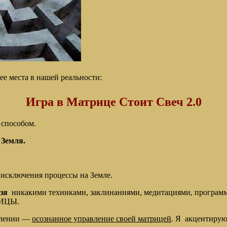
ее места в нашей реальности:
Игра в Матрице Стоит Свеч 2.0
 способом.
 Земля.
 исключения процессы на Земле.
зя
никакими техниками, заклинаниями, медитациями, программ
РИЦЫ.
авлении —
осознанное управление своей матрицей
. Я акцентиру