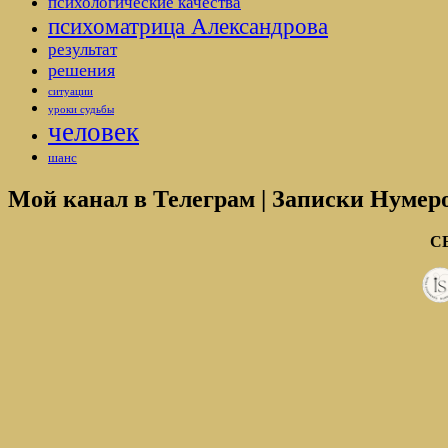
психологические качества
психоматрица Александрова
результат
решения
ситуации
уроки судьбы
человек
шанс
Мой канал в Телеграм | Записки Нумер
С