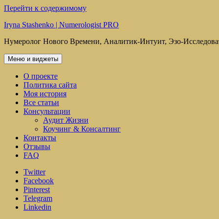
Перейти к содержимому
Iryna Stashenko | Numerologist PRO
Нумеролог Нового Времени, Аналитик-Интуит, Эзо-Исследова
Меню и виджеты
О проекте
Политика сайта
Моя история
Все статьи
Консультации
Аудит Жизни
Коучинг & Консалтинг
Контакты
Отзывы
FAQ
Twitter
Facebook
Pinterest
Telegram
Linkedin