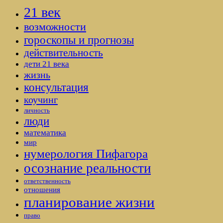
21 век
возможности
гороскопы и прогнозы
действительность
дети 21 века
жизнь
консультация
коучинг
личность
люди
математика
мир
нумерология Пифагора
осознание реальности
ответственность
отношения
планирование жизни
право